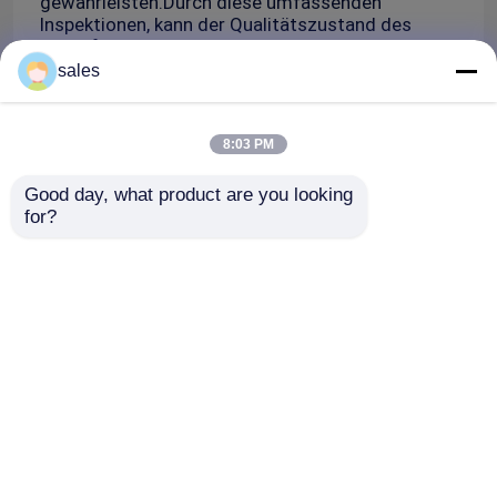
gewährleisten.Durch diese umfassenden
Inspektionen, kann der Qualitätszustand des
Schleifrads wirksam beurteilt werden.
sales
8:03 PM
Good day, what product are you looking 
for?
Jedes innere Loch wird sorgfältig geprüft.
Startseite
Über uns
Kontakt
Desktop Site
Sitemap
Privacy Policy