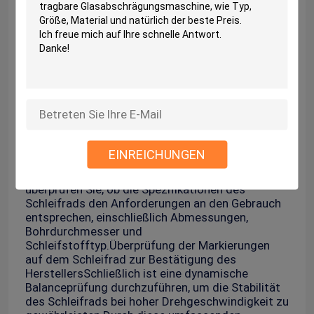
Qualitätsmanagement:
1Die BOKE hat eine strenge und sorgfältige
Qualitätskontrolle in jedem Schnittpunkt des
Produktionsprozesses, um die Produktqualität zu
gewährleisten.
2.ISO9001-Systemzertifizierung
Die Qualitätsprüfung des Schleifrads ist ein
entscheidender Schritt, um eine sichere und
effiziente Verwendung zu gewährleisten.Tippen
Sie leicht mit einer Metallstange auf das
EINREICHUNGEN
Schleifrad und beurteilen Sie anhand des
Geräusches, ob es innere Risse gibt. Als nächstes
überprüfen Sie, ob die Spezifikationen des
Schleifrads den Anforderungen an den Gebrauch
entsprechen, einschließlich Abmessungen,
Bohrdurchmesser und
Schleifstofftyp.Überprüfung der Markierungen
auf dem Schleifrad zur Bestätigung des
HerstellersSchließlich ist eine dynamische
Balanceprüfung durchzuführen, um die Stabilität
des Schleifrads bei hoher Drehgeschwindigkeit zu