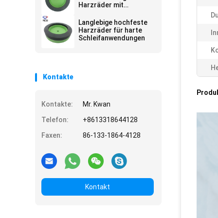
Harzräder mit
kontinuierlicher
D
Arbeitsschichtform
Langlebige hochfeste
Harzräder für harte
In
Schleifanwendungen
Ko
He
Kontakte
Produ
Kontakte:
Mr. Kwan
Telefon:
+8613318644128
Faxen:
86-133-1864-4128
Kontakt