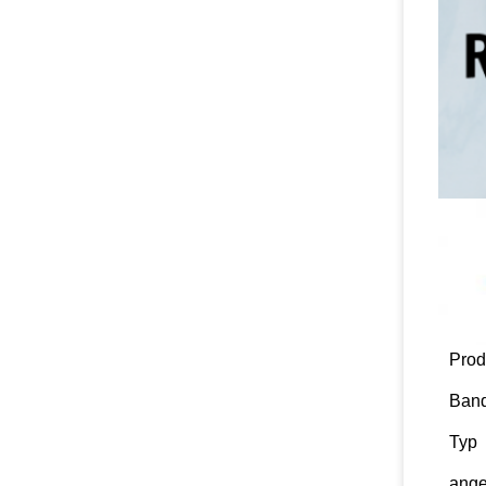
Prod
Ban
Typ
ang