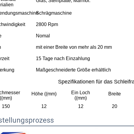
Glas, Steinplatte, Marmor.
rialien
endungsmaschine
Schrägmaschine
hwindigkeit
2800 Rpm
e
Nomal
m
mit einer Breite von mehr als 20 mm
rzeit
15 Tage nach Einzahlung
erkung
Maßgeschneiderte Größe erhältlich
Spezifikationen für das Schleifr
chmesser
Ein Loch
Höhe ((mm)
Breite
((mm)
((mm)
150
12
12
20
stellungsprozess