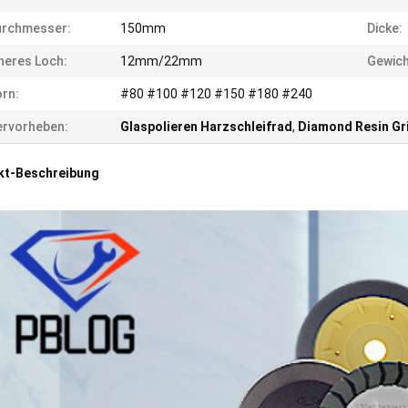
urchmesser:
150mm
Dicke:
neres Loch:
12mm/22mm
Gewich
rn:
#80 #100 #120 #150 #180 #240
rvorheben:
Glaspolieren Harzschleifrad
,
Diamond Resin Gr
kt-Beschreibung