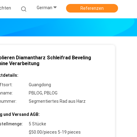
German
ichten
Referenzen
olieren Diamantharz Schleifrad Beveling
ine Verarbeitung
tdetails:
ftsort:
Guangdong
nname:
PBLOG, PBLOG
lnummer:
Segmentiertes Rad aus Harz
g und Versand AGB:
stellmenge:
5 Stücke
$50.00/pieces 5-19 pieces