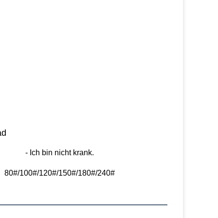
ad
- Ich bin nicht krank.
80#/100#/120#/150#/180#/240#