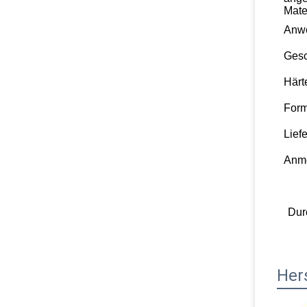
Mate
Anw
Gesc
Härt
For
Liefe
Anm
Dur
Her