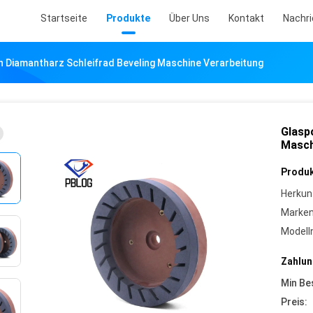
Startseite
Produkte
Über Uns
Kontakt
Nachr
n Diamantharz Schleifrad Beveling Maschine Verarbeitung
Glasp
Masch
Produk
Herkun
Marke
Model
Zahlun
Min Be
Preis: