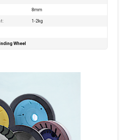
8mm
t:
1-2kg
inding Wheel