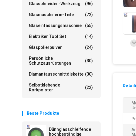
Glasschneiden-Werkzeug
(96)
Glasmaschinerie-Teile
(72)
Glaseinfassungsmaschine
(55)
Elektriker Tool Set
(14)
Glaspolierpulver
(24)
Persönliche
(30)
Schutzausrüstungen
Diamantausschnittdiskette
(30)
Selbstklebende
Detail
(22)
Korkpolster
M
Un
Beste Produkte
P
Dünnglasschleifende
A
hochbeständige
Ma