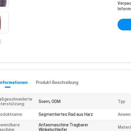
Verpa
Inform
informationen
Produkt-Beschreibung
aßgeschneiderte
Soem, ODM
Typ:
terstützung:
roduktname:
Segmentiertes Rad aus Harz
Anwen
nwendbare
Anfasmaschine Tragbarer
Materi
schine:
Winkelschleifer