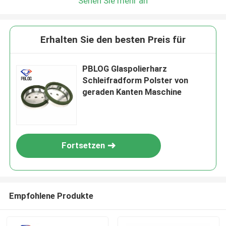
Sehen Sie mehr an
Wir rufen Sie bald zurück!
Erhalten Sie den besten Preis für
PBLOG Glaspolierharz
Schleifradform Polster von
geraden Kanten Maschine
Fortsetzen
EINREICHUNGEN
Empfohlene Produkte