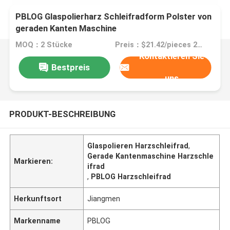
PBLOG Glaspolierharz Schleifradform Polster von
geraden Kanten Maschine
MOQ：2 Stücke
Preis：$21.42/pieces 2-19 pieces
Kontaktieren Sie
Bestpreis
uns
PRODUKT-BESCHREIBUNG
Glaspolieren Harzschleifrad
,
Gerade Kantenmaschine Harzschle
Markieren:
ifrad
,
PBLOG Harzschleifrad
Herkunftsort
Jiangmen
Markenname
PBLOG