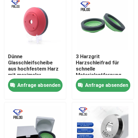
Dünne
3 Harzgrit
Glasschleifscheibe
Harzschleifrad für
aus hochfestem Harz
schnelle
mit maximaler
Materialentfernung
Drehzahl unter 2800
und glatte
Anfrage absenden
Anfrage absenden
U/min, optimiert für
Oberflächenveredelung
Stabilität und
in der
Startseite
Langlebigkeit
Metallverarbeitung
optimiert
Produkte
Über uns