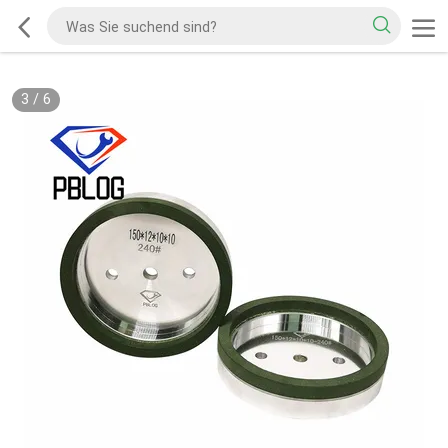
3
/
6