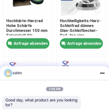
Fabrik Tour
Hochhärte-Harzrad
Hochhelligkeits-Harz-
Hohe Schärfe
Schleifrad dünnes
Qualitätskontrolle
Durchmesser 150 mm
Glas-Schleifbecher-
Entwickelt für
Rad, das eine
dauerhafte Leistung
ausgezeichnete
Anfrage absenden
Anfrage absenden
Kontakt
beim Schneiden und
Haltbarkeit und
Schleifen
Schleifleistung bietet
Nachrichten
sales
Referenzen
7:58 AM
Schleifscheibe des Diamanten
Good day, what product are you looking 
for?
Schleifrad
Handmaschine zum
Galvanisierte Schleifscheibe