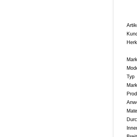
Artik
Kund
Herk
Mar
Mod
Typ
Mar
Prod
Anw
Mate
Dur
Inne
Brei