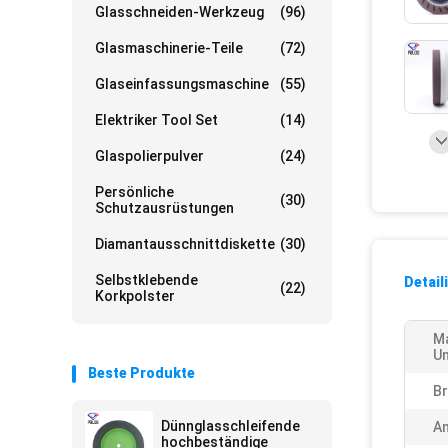
Glasschneiden-Werkzeug
(96)
Glasmaschinerie-Teile
(72)
Glaseinfassungsmaschine
(55)
Elektriker Tool Set
(14)
Glaspolierpulver
(24)
Persönliche
(30)
Schutzausrüstungen
Diamantausschnittdiskette
(30)
Selbstklebende
Detail
(22)
Korkpolster
M
Un
Beste Produkte
B
Dünnglasschleifende
A
hochbeständige