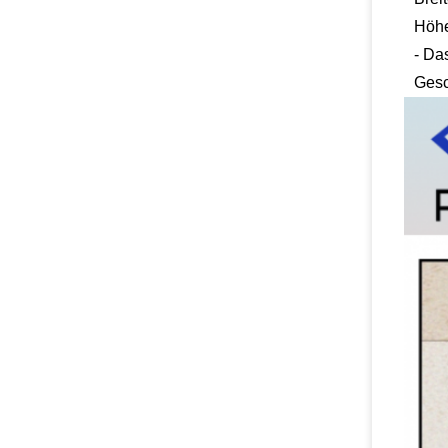
Höh
- Das
Gesc