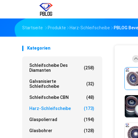
Startseite
Produkte
Harz-Schleifscheibe
PBLOG Bevel
Kategorien
Schleifscheibe Des
(258)
Diamanten
Galvanisierte
(32)
Schleifscheibe
Schleifscheibe CBN
(48)
Harz-Schleifscheibe
(173)
Glaspolierrad
(194)
Glasbohrer
(128)