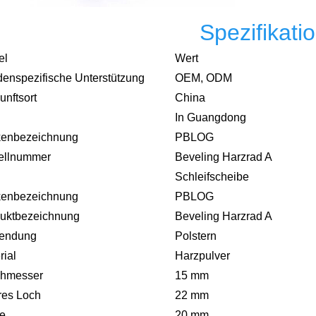
Spezifikati
el
Wert
enspezifische Unterstützung
OEM, ODM
unftsort
China
In Guangdong
kenbezeichnung
PBLOG
ellnummer
Beveling Harzrad A
Schleifscheibe
kenbezeichnung
PBLOG
uktbezeichnung
Beveling Harzrad A
endung
Polstern
rial
Harzpulver
chmesser
15 mm
res Loch
22 mm
te
20 mm