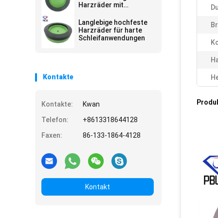
Harzräder mit
D
kontinuierlicher
Arbeitsschichtform
Langlebige hochfeste
Br
Harzräder für harte
Schleifanwendungen
Ko
Ha
Kontakte
He
Produ
Kontakte:
Kwan
Telefon:
+8613318644128
Faxen:
86-133-1864-4128
Kontakt