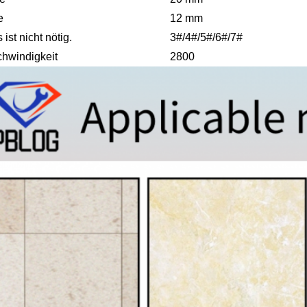
e
12 mm
 ist nicht nötig.
3#/4#/5#/6#/7#
hwindigkeit
2800