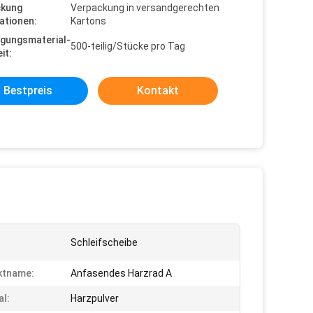
ckung
Verpackung in versandgerechten
ationen:
Kartons
gungsmaterial-
500-teilig/Stücke pro Tag
it:
Bestpreis
Kontakt
Schleifscheibe
ktname:
Anfasendes Harzrad A
al:
Harzpulver