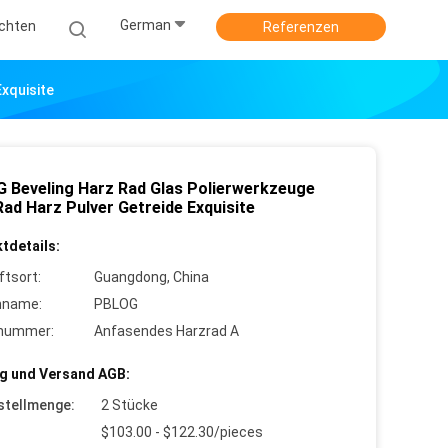
German
ichten
Referenzen
xquisite
 Beveling Harz Rad Glas Polierwerkzeuge
Rad Harz Pulver Getreide Exquisite
tdetails:
ftsort:
Guangdong, China
nname:
PBLOG
lnummer:
Anfasendes Harzrad A
g und Versand AGB:
stellmenge:
2 Stücke
$103.00 - $122.30/pieces