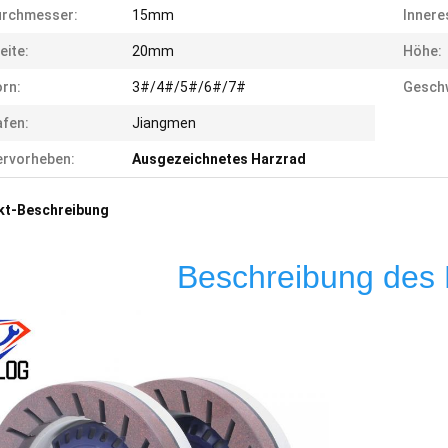
urchmesser:
15mm
Innere
eite:
20mm
Höhe:
rn:
3#/4#/5#/6#/7#
Geschw
fen:
Jiangmen
rvorheben:
Ausgezeichnetes Harzrad
kt-Beschreibung
Beschreibung des 