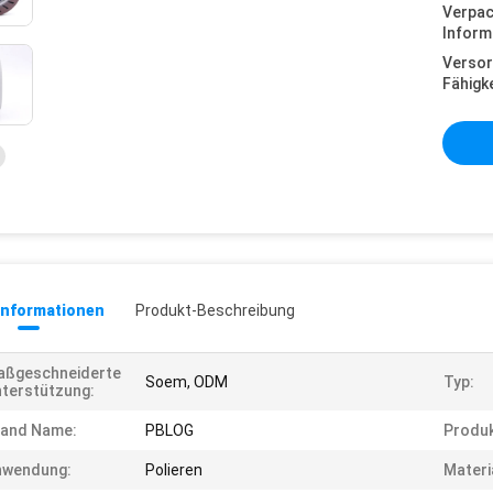
Verpa
Inform
Versor
Fähigke
informationen
Produkt-Beschreibung
aßgeschneiderte
Soem, ODM
Typ:
terstützung:
rand Name:
PBLOG
Produ
nwendung:
Polieren
Materi