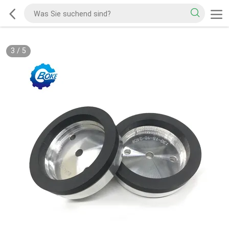
3
/
5