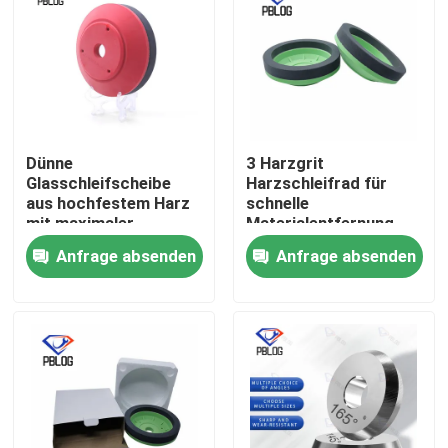
Dünne
3 Harzgrit
Glasschleifscheibe
Harzschleifrad für
aus hochfestem Harz
schnelle
mit maximaler
Materialentfernung
Drehzahl unter 2800
und glatte
Anfrage absenden
Anfrage absenden
U/min, optimiert für
Oberflächenveredelung
Stabilität und
in der
Langlebigkeit
Metallverarbeitung
Startseite
optimiert
Produkte
Über uns