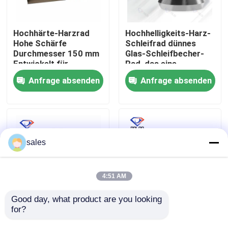
Fabrik Tour
Hochhärte-Harzrad
Hochhelligkeits-Harz-
Hohe Schärfe
Schleifrad dünnes
Durchmesser 150 mm
Glas-Schleifbecher-
Qualitätskontrolle
Entwickelt für
Rad, das eine
dauerhafte Leistung
ausgezeichnete
Anfrage absenden
Anfrage absenden
beim Schneiden und
Haltbarkeit und
Kontakt
Schleifen
Schleifleistung bietet
Nachrichten
sales
Referenzen
4:51 AM
Schleifscheibe des Diamanten
Good day, what product are you looking 
for?
Schleifrad
Handmaschine zum
150x22x15x14 Grit 3
Schleifen von
Galvanisierte Schleifscheibe