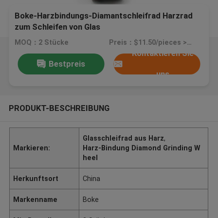
Boke-Harzbindungs-Diamantschleifrad Harzrad
zum Schleifen von Glas
MOQ：2 Stücke
Preis：$11.50/pieces >=2 pieces
Kontaktieren Sie
Bestpreis
uns
PRODUKT-BESCHREIBUNG
Glasschleifrad aus Harz
,
Markieren:
Harz-Bindung Diamond Grinding W
heel
Herkunftsort
China
Markenname
Boke