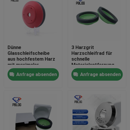
Dünne
3 Harzgrit
Glasschleifscheibe
Harzschleifrad für
aus hochfestem Harz
schnelle
mit maximaler
Materialentfernung
Drehzahl unter 2800
und glatte
Anfrage absenden
Anfrage absenden
U/min, optimiert für
Oberflächenveredelung
Stabilität und
in der
Langlebigkeit
Metallverarbeitung
Startseite
optimiert
Produkte
Über uns