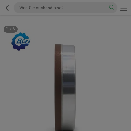
3
/
6