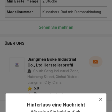
Min Bestellmenge
2 Stücke
Modellnummer
Kunstharz-Rad mit Diamantbindung
Sehen Sie mehr an
ÜBER UNS
Jiangmen Boke Industrial
Co., Ltd Herstellerprofil
South Geng Industrial Zone,
Huicheng Street, Xinhui District,
Jiangmen City ,China
5.0
Überprüfter Lieferant
Hinterlass eine Nachricht
Sehen Sie mehr an
Wir rufen Sie bald zurück!