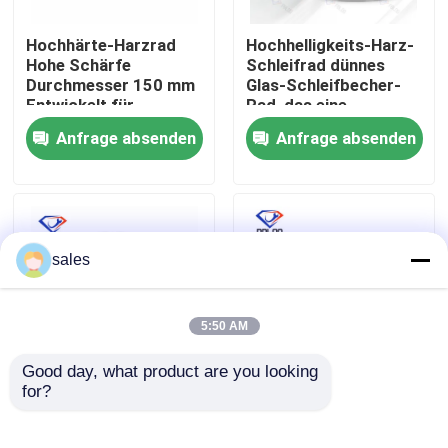
Hochhärte-Harzrad
Hochhelligkeits-Harz-
Fabrik Tour
Hohe Schärfe
Schleifrad dünnes
Durchmesser 150 mm
Glas-Schleifbecher-
Entwickelt für
Rad, das eine
Qualitätskontrolle
dauerhafte Leistung
ausgezeichnete
Anfrage absenden
Anfrage absenden
beim Schneiden und
Haltbarkeit und
Schleifen
Schleifleistung bietet
Kontakt
Nachrichten
sales
Referenzen
5:50 AM
Good day, what product are you looking 
Schleifscheibe des Diamanten
for?
Schleifrad
Handmaschine zum
150x22x15x14 Grit 3
Schleifen von
4 5 6 7 Perfekt für die
Glaskanten grünes
Galvanisierte Schleifscheibe