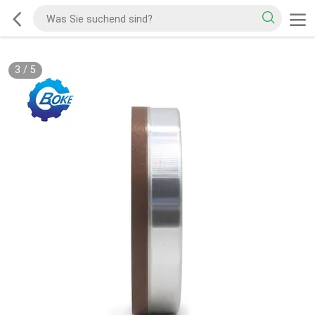
3
/
5