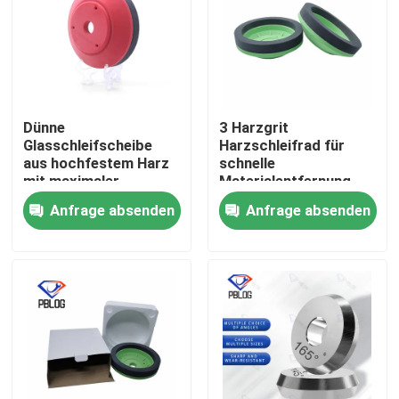
Dünne
3 Harzgrit
Glasschleifscheibe
Harzschleifrad für
aus hochfestem Harz
schnelle
mit maximaler
Materialentfernung
Drehzahl unter 2800
und glatte
Anfrage absenden
Anfrage absenden
U/min, optimiert für
Oberflächenveredelung
Stabilität und
in der
Langlebigkeit
Metallverarbeitung
optimiert
Startseite
Produkte
Über uns