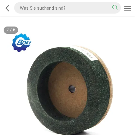
3
/
6