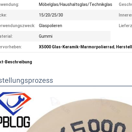
nwendung:
Möbelglas/Haushaltsglas/Technikglas
Geschw
cke:
15/20/25/30
Innere
erwendungszweck:
Glaspolieren
Lieferz
terial:
Gummi
rvorheben:
X5000 Glas-Keramik-Marmorpolierrad
,
Herstel
kt-Beschreibung
stellungsprozess