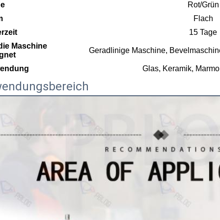
be
Rot/Grün
m
Flach
erzeit
15 Tage
die Maschine
Geradlinige Maschine, Bevelmaschi
gnet
endung
Glas, Keramik, Marmor
endungsbereich