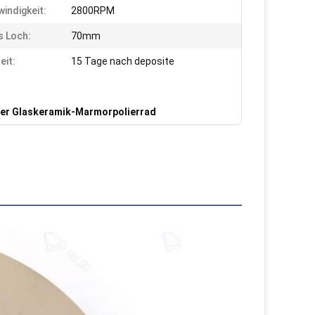
indigkeit:
2800RPM
s Loch:
70mm
eit:
15 Tage nach deposite
ler Glaskeramik-Marmorpolierrad