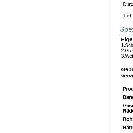
Durc
150
Spez
Eige
1.
Sch
2.
Gut
3.
Wei
Geb
verw
Pro
Ban
Gesc
Räd
Rohs
Härt