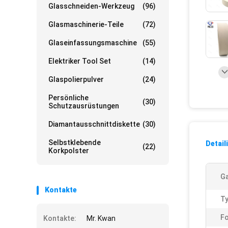
Glasschneiden-Werkzeug
(96)
Glasmaschinerie-Teile
(72)
Glaseinfassungsmaschine
(55)
Elektriker Tool Set
(14)
Glaspolierpulver
(24)
Persönliche
(30)
Schutzausrüstungen
Diamantausschnittdiskette
(30)
Selbstklebende
Detail
(22)
Korkpolster
Ga
Kontakte
Ty
F
Kontakte:
Mr. Kwan