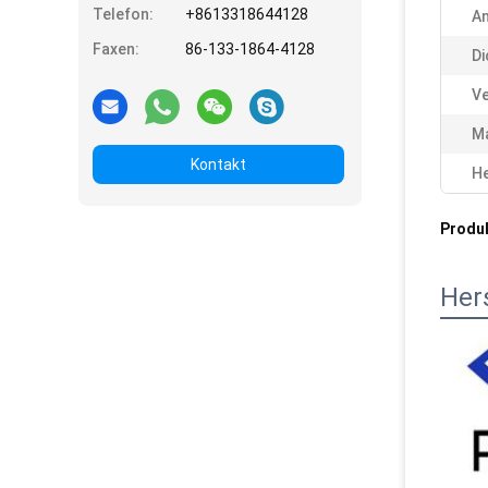
Telefon:
+8613318644128
A
Faxen:
86-133-1864-4128
Di
V
Ma
Kontakt
He
Produ
Her