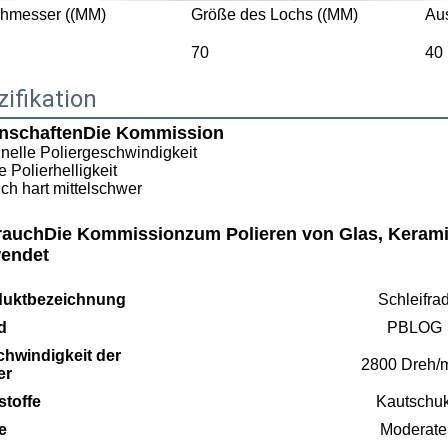
hmesser ((MM)
Größe des Lochs ((MM)
Au
70
40
ifikation
nschaften
Die Kommission
nelle Poliergeschwindigkeit
e Polierhelligkeit
ch hart mittelschwer
rauch
Die Kommission
zum Polieren von Glas, Keramik
endet
duktbezeichnung
Schleifra
d
PBLOG
hwindigkeit der
2800 Dreh/
er
toffe
Kautschu
e
Moderate