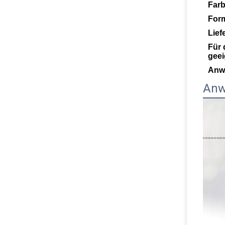
Far
For
Lief
Für 
geei
Anw
Anw