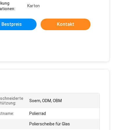
ckung
Karton
ationen:
Bestpreis
Kontakt
schneiderte
Soem, ODM, OBM
tützung:
ktname:
Polierrad
Polierscheibe für Glas