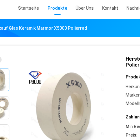
Startseite
Produkte
Über Uns
Kontakt
Nachr
kauf Glas Keramik Marmor X5000 Polierrad
Herst
Polie
Produk
Herkun
Marke
Model
Zahlun
Min Be
Preis: