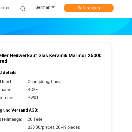
German
ichten
Referenzen
eller Heißverkauf Glas Keramik Marmor X5000
rrad
tdetails:
ftsort:
Guangdong, China
nname:
BOKE
lnummer:
PW01
g und Versand AGB:
stellmenge:
20 Teile
$30.00/pieces 20-49 pieces