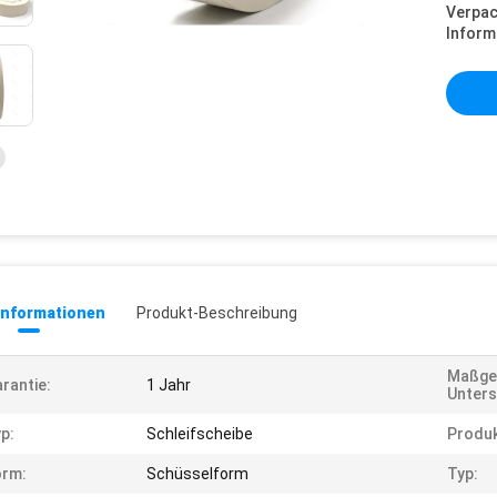
Verpa
Inform
informationen
Produkt-Beschreibung
Maßge
rantie:
1 Jahr
Unters
p:
Schleifscheibe
Produ
orm:
Schüsselform
Typ: