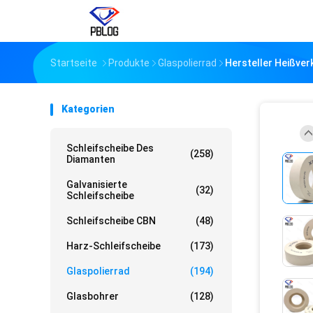
Startseite
Produkte
Glaspolierrad
Hersteller Heißver
Kategorien
Schleifscheibe Des
(258)
Diamanten
Galvanisierte
(32)
Schleifscheibe
Schleifscheibe CBN
(48)
Harz-Schleifscheibe
(173)
Glaspolierrad
(194)
Glasbohrer
(128)