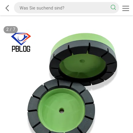
3
/
7