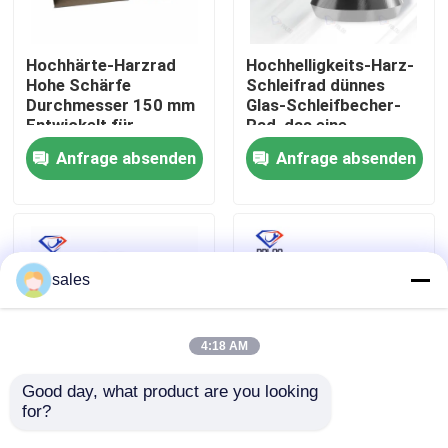
Fabrik Tour
Hochhärte-Harzrad
Hochhelligkeits-Harz-
Hohe Schärfe
Schleifrad dünnes
Durchmesser 150 mm
Glas-Schleifbecher-
Qualitätskontrolle
Entwickelt für
Rad, das eine
dauerhafte Leistung
ausgezeichnete
Anfrage absenden
Anfrage absenden
beim Schneiden und
Haltbarkeit und
Kontakt
Schleifen
Schleifleistung bietet
Nachrichten
sales
Referenzen
4:18 AM
Schleifscheibe des Diamanten
Good day, what product are you looking 
for?
Schleifrad
Handmaschine zum
150x22x15x14 Grit 3
Schleifen von
Galvanisierte Schleifscheibe