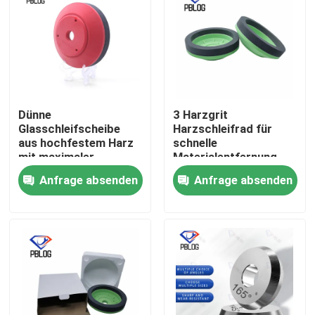
Dünne
3 Harzgrit
Glasschleifscheibe
Harzschleifrad für
aus hochfestem Harz
schnelle
mit maximaler
Materialentfernung
Drehzahl unter 2800
und glatte
Anfrage absenden
Anfrage absenden
U/min, optimiert für
Oberflächenveredelung
Stabilität und
in der
Langlebigkeit
Metallverarbeitung
Startseite
optimiert
Produkte
Über uns