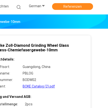
German
ichten
Referenzen
rgewebe-10mm
rke Zoll-Diamond Grinding Wheel Glass
ess-Chemiefasergewebe-10mm
tdetails:
ftsort:
Guangdong, China
nname:
PBLOG
lnummer:
BODW02
ent:
BOKE Catalog (2).pdf
g und Versand AGB:
stellmenge:
2pcs