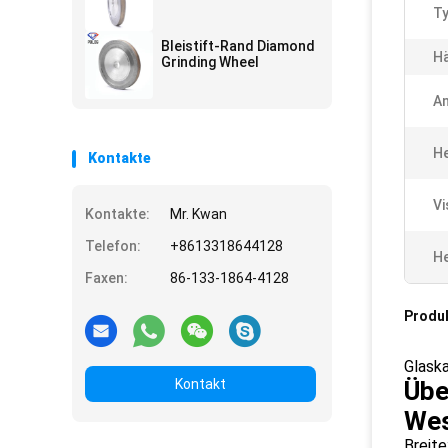
Ty
Bleistift-Rand Diamond
Hä
Grinding Wheel
A
He
Kontakte
Vi
Kontakte:
Mr. Kwan
Telefon:
+8613318644128
He
Faxen:
86-133-1864-4128
Produ
Glask
Kontakt
Übe
Wes
Breite