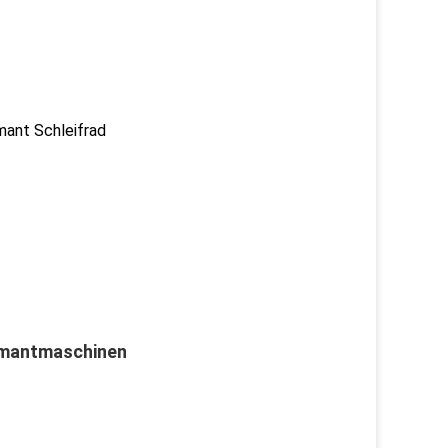
mant Schleifrad
iamantmaschinen