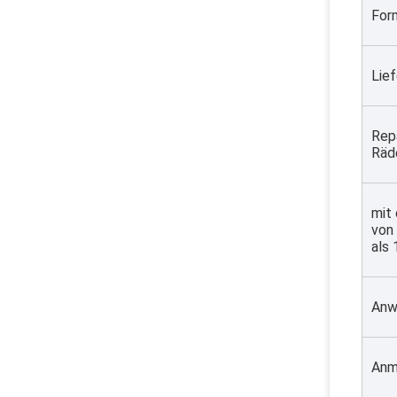
For
Lief
Repa
Räd
mit 
von 
als
Anw
Anm