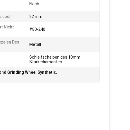
Flach
s Loch:
22 mm
st Nicht
#80-240
zeien Des
Metall
:
Schleifscheiben des 10mm
Stärkediamanten
nd Grinding Wheel Synthetic
,