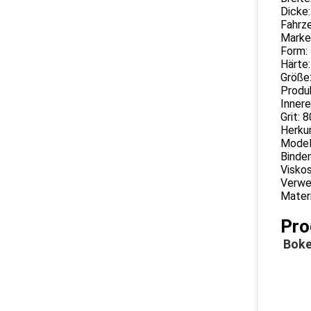
Dicke:
Fahrze
Marke
Form:
Härte
Größe
Produ
Inner
Grit: 
Herku
Model
Bindem
Viskos
Verwen
Materi
Pro
Boke