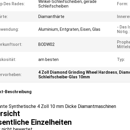
Winkel-Schleifscheiben, gerade
p Des Rades:
Form:
Schleifscheiben
rte:
Diamanthärte
Innere
- Das I
nwendung:
Aluminium, Entgraten, Eisen, Glas
Nötig.:
Prophe
rkunftsort:
BODW02
Mittels
skosität:
am besten
Typ:
4 Zoll Diamond Grinding Wheel Hardness
,
Diamo
rvorheben:
Schleifscheibe-Glas 10mm
kt-Beschreibung
ante Synthetische 4 Zoll 10 mm Dicke Diamantmaschinen
rsicht
entliche Einzelheiten
: nicht bewertet