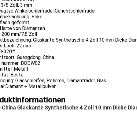
 3/8 Zoll, 3 mm
ugtyp:Winkelschleifräder,Gerichtschleifräder
nbezeichnung: Boke
 flach geformt
:Härte von Diamanten
: 200 mm/7,8 Zoll
ktbezeichnung: Glaskante Synthetische 4 Zoll 10 mm Dicke Dia
es Loch: 22 mm
80-320#
nftsort: Guangdong, China
lnummer: BODW02
ittel: Metall
ität: Beste
dung: Glasschleifen, Polieren, Diamanträder, Glas
al:Diamant + Metallpulver
duktinformationen
 China Glaskante Synthetische 4 Zoll 10 mm Dicke D