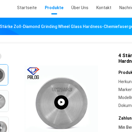
Startseite
Produkte
Über Uns
Kontakt
Nachr
 Stärke Zoll-Diamond Grinding Wheel Glass Hardness-Chemiefase
4 Stä
Hardn
Produk
Herkun
Marke
Model
Dokum
Zahlun
Min Be