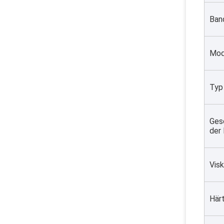
Ban
Mod
Typ
Gesc
der
Visk
Här