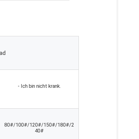
rad
- Ich bin nicht krank.
80#/100#/120#/150#/180#/2
40#