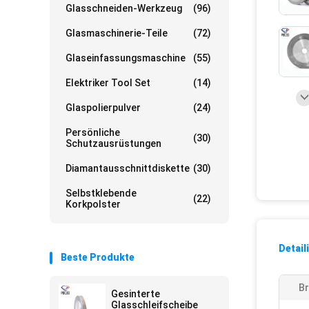
Glasschneiden-Werkzeug
(96)
Glasmaschinerie-Teile
(72)
Glaseinfassungsmaschine
(55)
Elektriker Tool Set
(14)
Glaspolierpulver
(24)
Persönliche
(30)
Schutzausrüstungen
Diamantausschnittdiskette
(30)
Selbstklebende
(22)
Korkpolster
Detail
Beste Produkte
Br
Gesinterte
Glasschleifscheibe