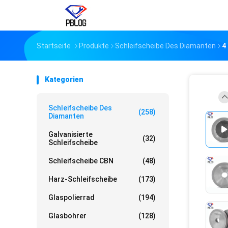
Startseite
Produkte
Schleifscheibe Des Diamanten
4
Kategorien
Schleifscheibe Des
(258)
Diamanten
Galvanisierte
(32)
Schleifscheibe
Schleifscheibe CBN
(48)
Harz-Schleifscheibe
(173)
Glaspolierrad
(194)
Glasbohrer
(128)