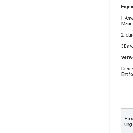
Eige
I. An
Mauer
2. du
3Es w
Verw
Diese
Entfe
Pro
ung