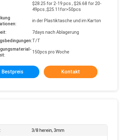
$28.25 for 2-19 pcs , $26.68 for 20-
49pcs ,$25.11for>50pcs
ckung
in der Plastiktasche und im Karton
ationen:
eit:
7days nach Ablagerung
gsbedingungen:
T/T
gungsmaterial-
150pcs pro Woche
it:
Bestpreis
Kontakt
:
3/8 herein, 3mm