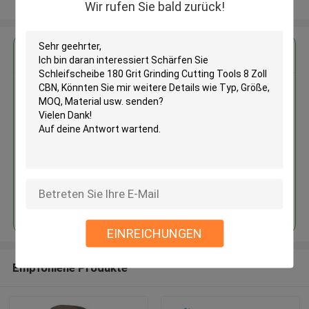
Sehen Sie mehr an
Wir rufen Sie bald zurück!
Erhalten Sie den besten Preis für
Schärfen Sie Schleifscheibe 180
Grit Grinding Cutting Tools 8 Zoll
CBN
Fortsetzen
EINREICHUNGEN
Empfohlene Produkte