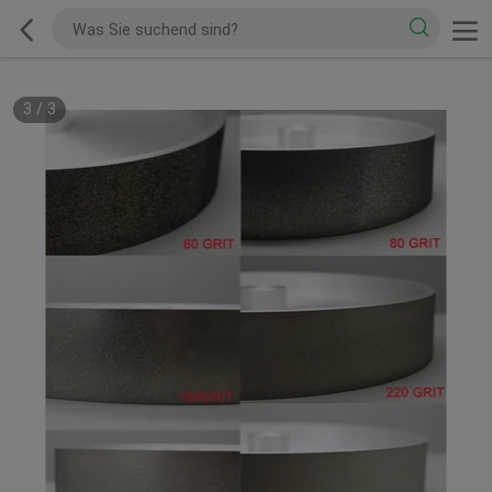
1
/
3