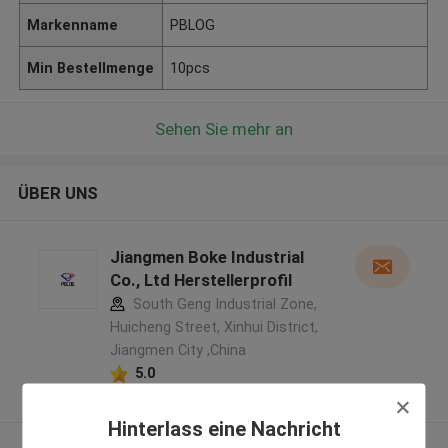
Markenname
PBLOG
Min Bestellmenge
10pcs
Sehen Sie mehr an
ÜBER UNS
Jiangmen Boke Industrial
Co., Ltd Herstellerprofil
South Geng Industrial Zone,
Huicheng Street, Xinhui District,
Jiangmen City ,China
5.0
Überprüfter Lieferant
Hinterlass eine Nachricht