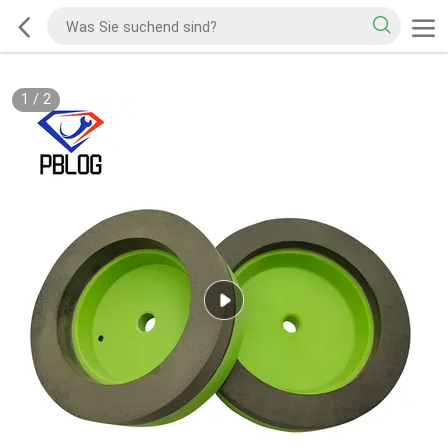
1
/
2