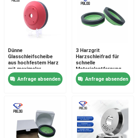
Dünne
3 Harzgrit
Glasschleifscheibe
Harzschleifrad für
aus hochfestem Harz
schnelle
mit maximaler
Materialentfernung
Drehzahl unter 2800
und glatte
Anfrage absenden
Anfrage absenden
U/min, optimiert für
Oberflächenveredelung
Stabilität und
in der
Langlebigkeit
Metallverarbeitung
Startseite
optimiert
Produkte
Über uns