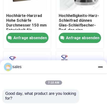
Fabrik Tour
Hochhärte-Harzrad
Hochhelligkeits-Harz-
Hohe Schärfe
Schleifrad dünnes
Durchmesser 150 mm
Glas-Schleifbecher-
Qualitätskontrolle
Entwickelt für
Rad, das eine
dauerhafte Leistung
ausgezeichnete
Anfrage absenden
Anfrage absenden
beim Schneiden und
Haltbarkeit und
Kontakt
Schleifen
Schleifleistung bietet
Nachrichten
sales
Referenzen
7:10 AM
Schleifscheibe des Diamanten
Good day, what product are you looking 
for?
Schleifrad
Handmaschine zum
150x22x15x14 Grit 3
Schleifen von
Galvanisierte Schleifscheibe