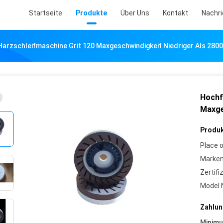
Startseite
Produkte
Über Uns
Kontakt
Nachr
arzschleifmaschine Grit 120 Maxgeschwindigkeit Niedriger Als 280
Hochf
Maxge
Produk
Place o
Marke
Zertifi
Model 
Zahlun
Minim