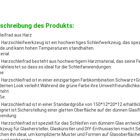
schreibung des Produkts:
leifrad aus Harz
 Harzschleifwerkzeug ist ein hochwertiges Schleifwerkzeug, das spezi
de.und kann hohen Temperaturen standhalten.
erial
 Harzschleifrad besteht aus hochwertigem Harzmaterial, das seine Fes
ährleistet.so dass es ideal für die Schleifanwendungen.
be
 Harzschleifrad ist in einer einzigartigen Farbkombination Schwarz+Gr
ernen Look verleiht.Während die grüne Farbe ihre Umweltfreundlichkei
teht.
ße
 Harzschleifrad ist in einer Standardgröße von 150*12*20*12 erhältli
ignet ist.Sicherstellung einer glatten Oberfläche auf der dünnen Glasf
wendung
 Harzschleifrad ist speziell für das Schleifen von dünnem Glas entwi
kzeug für Glashersteller, Glaskünstler und DIY-Enthusiasten macht.Se
hen ihn ideal, um komplizierte Muster und Formen auf Glasoberflächen