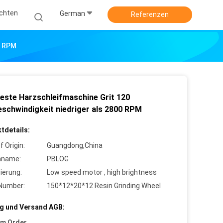
ichten
German
Referenzen
0 RPM
este Harzschleifmaschine Grit 120
schwindigkeit niedriger als 2800 RPM
tdetails:
f Origin:
Guangdong,China
nname:
PBLOG
zierung:
Low speed motor , high brightness
Number:
150*12*20*12 Resin Grinding Wheel
g und Versand AGB:
um Order