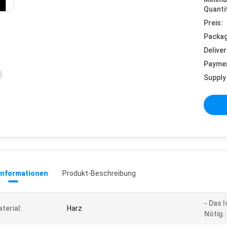
Quanti
Preis:
Packag
Deliver
Payme
Supply 
informationen
Produkt-Beschreibung
- Das I
terial:
Harz
Nötig.: