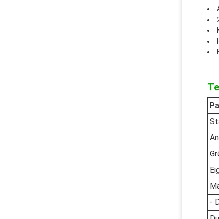
Te
Pa
St
An
Gr
Ei
Ma
- 
Du