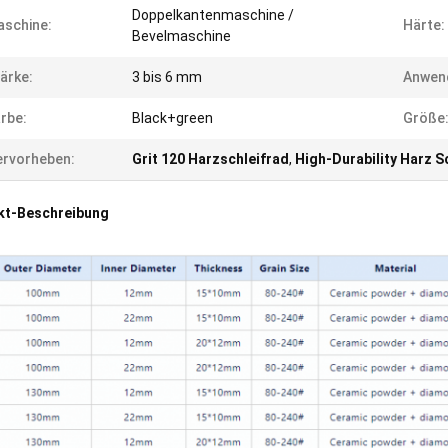
Doppelkantenmaschine /
schine:
Härte:
Bevelmaschine
ärke:
3 bis 6 mm
Anwen
rbe:
Black+green
Größe
rvorheben:
Grit 120 Harzschleifrad
,
High-Durability Harz S
kt-Beschreibung