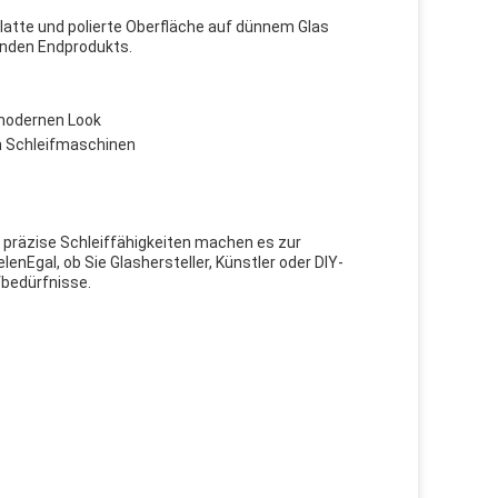
 glatte und polierte Oberfläche auf dünnem Glas
enden Endprodukts.
 modernen Look
n Schleifmaschinen
d präzise Schleiffähigkeiten machen es zur
lenEgal, ob Sie Glashersteller, Künstler oder DIY-
ifbedürfnisse.