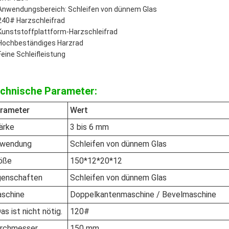
Anwendungsbereich: Schleifen von dünnem Glas
240# Harzschleifrad
Kunststoffplattform-Harzschleifrad
Hochbeständiges Harzrad
Feine Schleifleistung
chnische Parameter:
rameter
Wert
ärke
3 bis 6 mm
wendung
Schleifen von dünnem Glas
öße
150*12*20*12
genschaften
Schleifen von dünnem Glas
schine
Doppelkantenmaschine / Bevelmaschine
Das ist nicht nötig.
120#
rchmesser
150 mm