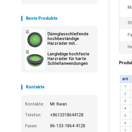
Ma
Beste Produkte
St
Dünnglasschleifende
Fa
hochbeständige
Harzräder mit
He
kontinuierlicher
Arbeitsschichtform
Langlebige hochfeste
Harzräder für harte
Produ
Schleifanwendungen
Kontakte
Kontakte:
Mr. Kwan
Telefon:
+8613318644128
Faxen:
86-133-1864-4128