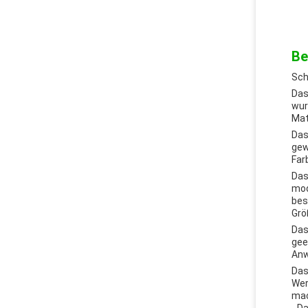
Be
Sch
Das
wur
Mat
Das
gew
Far
Das
mod
bes
Grö
Das
gee
An
Das
Wer
mac