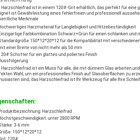
s ist nicht nötig.
 Harzschleifrad ist in einem 120#-Grit erhältlich, das perfekt für eine
ignet ist.Gewährleistung eines fehlerfreien und professionell ausseh
entliche Merkmale
Hochwertiges Harzmaterial für Langlebigkeit und Hitzebeständigkeit
Einzigartige Farbkombination Schwarz+Grün für einen schlanken und
Standardgröße 150*12*20*12 für die Kompatibilität mit verschiedene
mit einer Breite von nicht mehr als 50 mm
120# Schotter für ein glattes und poliertes Finish
lussfolgerung
 Harzschleifrad ist ein Muss für alle, die mit dünnem Glas arbeiten.un
fekten Wahl, um ein professionelles Finish auf Glasoberflächen zu erzie
husiasten sind, das Harzschleifrad ist Ihr Werkzeug für alle Ihre Schle
genschaften:
Produktbezeichnung: Harzschleifrad
Höchstgeschwindigkeit: unter 2800 RPM
Stärke: 3-6 mm
Größe: 150*12*20*12
Grit: 120#