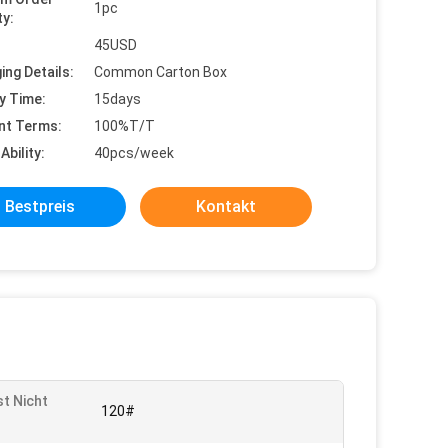
1pc
ty:
45USD
ing Details:
Common Carton Box
y Time:
15days
nt Terms:
100%T/T
Ability:
40pcs/week
Bestpreis
Kontakt
st Nicht
120#