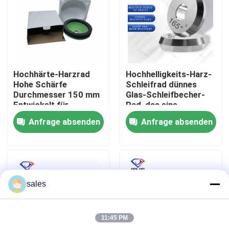
Fabrik Tour
Qualitätskontrolle
Hochhärte-Harzrad
Hochhelligkeits-Harz-
Hohe Schärfe
Schleifrad dünnes
Kontakt
Durchmesser 150 mm
Glas-Schleifbecher-
Entwickelt für
Rad, das eine
dauerhafte Leistung
ausgezeichnete
Anfrage absenden
Anfrage absenden
beim Schneiden und
Haltbarkeit und
Nachrichten
Schleifen
Schleifleistung bietet
Referenzen
sales
Schleifscheibe des Diamanten
11:45 PM
Galvanisierte Schleifscheibe