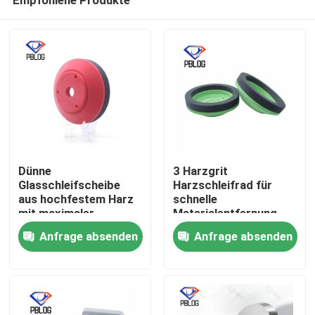
Dünne
3 Harzgrit
Glasschleifscheibe
Harzschleifrad für
aus hochfestem Harz
schnelle
mit maximaler
Materialentfernung
Startseite
Drehzahl unter 2800
und glatte
Anfrage absenden
Anfrage absenden
U/min, optimiert für
Oberflächenveredelung
Stabilität und
in der
Produkte
Langlebigkeit
Metallverarbeitung
optimiert
Über uns