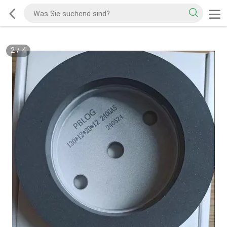
3
/
4