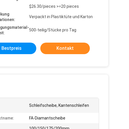
$26.30/pieces >=20 pieces
ckung
Verpackt in Plastiktüte und Karton
ationen:
gungsmaterial-
500-teilig/Stücke pro Tag
it:
Bestpreis
Kontakt
Schleifscheibe, Kantenschleifen
ktname:
FA-Diamantscheibe
:
100/150/175/200mm