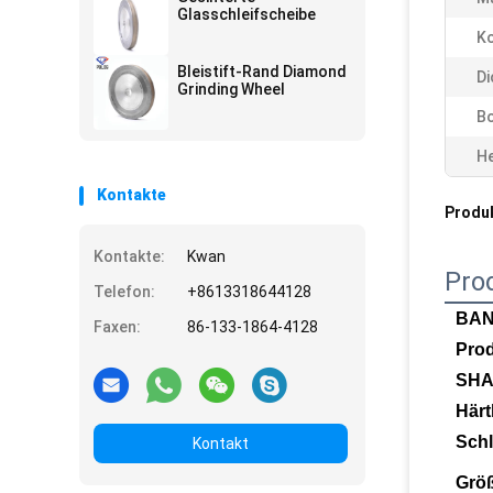
Glasschleifscheibe
Ko
Bleistift-Rand Diamond
Di
Grinding Wheel
Bo
He
Kontakte
Produ
Kontakte:
Kwan
Pro
Telefon:
+8613318644128
BA
Faxen:
86-133-1864-4128
Pro
SHA
Härt
Schl
Kontakt
Grö