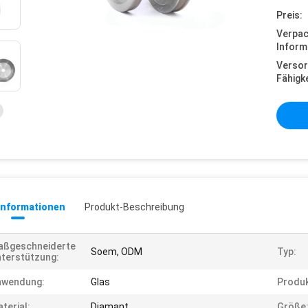
Preis:
Verpa
Inform
Versor
Fähigke
informationen
Produkt-Beschreibung
aßgeschneiderte
Soem, ODM
Typ:
terstützung:
nwendung:
Glas
Produ
terial:
Diamant
Größe