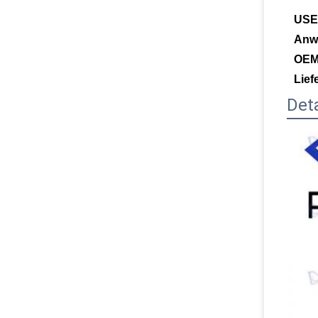
USE
Anw
OEM
Lief
Deta