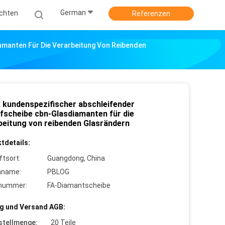
German
ichten
Referenzen
amanten Für Die Verarbeitung Von Reibenden
k kundenspezifischer abschleifender
ifscheibe cbn-Glasdiamanten für die
beitung von reibenden Glasrändern
tdetails:
ftsort:
Guangdong, China
nname:
PBLOG
lnummer:
FA-Diamantscheibe
g und Versand AGB:
stellmenge:
20 Teile