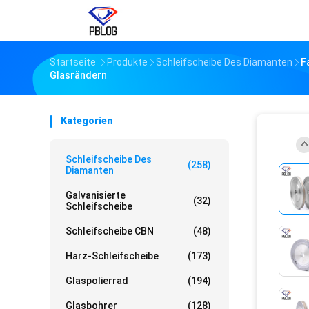
Startseite
Produkte
Schleifscheibe Des Diamanten
F
Glasrändern
Kategorien
Schleifscheibe Des
(258)
Diamanten
Galvanisierte
(32)
Schleifscheibe
Schleifscheibe CBN
(48)
Harz-Schleifscheibe
(173)
Glaspolierrad
(194)
Glasbohrer
(128)