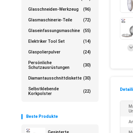
Glasschneiden-Werkzeug
(96)
Glasmaschinerie-Teile
(72)
Glaseinfassungsmaschine
(55)
Elektriker Tool Set
(14)
Glaspolierpulver
(24)
Persönliche
(30)
Schutzausrüstungen
Diamantausschnittdiskette
(30)
Selbstklebende
Detail
(22)
Korkpolster
M
Un
Beste Produkte
A
Gesinterte
Ma