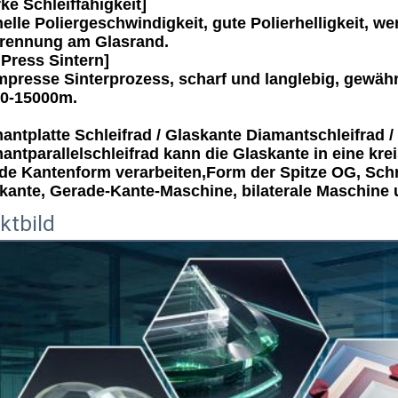
rke Schleiffähigkeit]
elle Poliergeschwindigkeit, gute Polierhelligkeit, weni
rennung am Glasrand.
 Press Sintern]
presse Sinterprozess, scharf und langlebig, gewährl
0-15000m.
antplatte Schleifrad / Glaskante Diamantschleifrad / 
antparallelschleifrad kann die Glaskante in eine kre
de Kantenform verarbeiten,Form der Spitze OG, Schr
kante, Gerade-Kante-Maschine, bilaterale Maschine u
ktbild