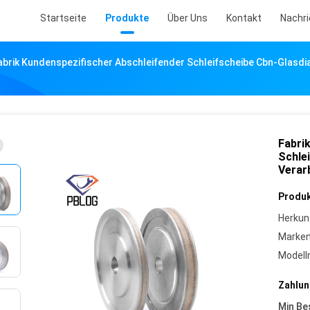
Startseite
Produkte
Über Uns
Kontakt
Nachr
abrik Kundenspezifischer Abschleifender Schleifscheibe Cbn-Glasdi
Fabri
Schle
Verar
Produk
Herkun
Marke
Model
Zahlun
Min Be