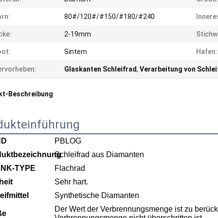
rn:
80#/120#/#150/#180/#240
Innere
cke:
2-19mm
Stichw
ot:
Sintern
Hafen:
rvorheben:
Glaskanten Schleifrad
,
Verarbeitung von Schlei
kt-Beschreibung
dukteinführung
ND
PBLOG
duktbezeichnung
Schleifrad aus Diamanten
NK-TYPE
Flachrad
heit
Sehr hart.
eifmittel
Synthetische Diamanten
Der Wert der Verbrennungsmenge ist zu berück
ße
Verbrennungsmenge nicht überschritten ist.