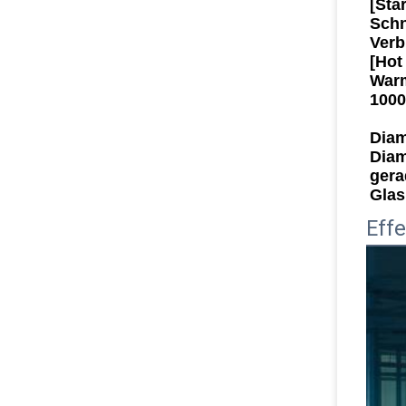
[Sta
Schn
Verb
[Hot
Warm
1000
Diam
Diam
gera
Glas
Effe