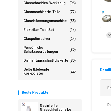
Glasschneiden-Werkzeug
(96)
Glasmaschinerie-Teile
(72)
Glaseinfassungsmaschine
(55)
Elektriker Tool Set
(14)
Glaspolierpulver
(24)
Persönliche
(30)
Schutzausrüstungen
Diamantausschnittdiskette
(30)
Selbstklebende
Detail
(22)
Korkpolster
Br
Beste Produkte
Di
Gesinterte
Glasschleifscheibe