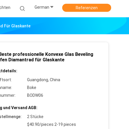
German
ichten
Referenzen
ad Für Glaskante
Beste professionelle Konvexe Glas Beveling
ifen Diamantrad für Glaskante
tdetails:
ftsort:
Guangdong, China
nname:
Boke
lnummer:
BODW06
g und Versand AGB:
stellmenge:
2 Stücke
$40.90/pieces 2-19 pieces