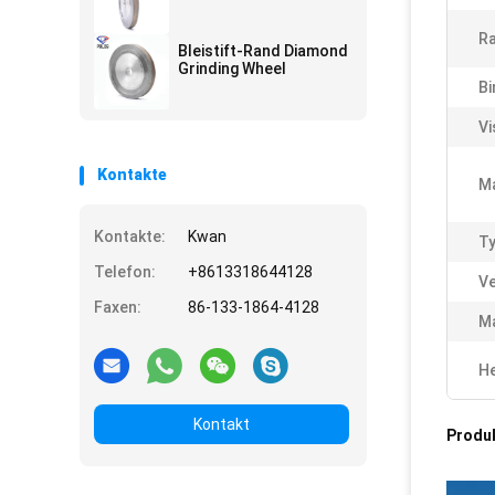
Ra
Bleistift-Rand Diamond
Grinding Wheel
Bi
Vi
Kontakte
Ma
Kontakte:
Kwan
Ty
Telefon:
+8613318644128
V
Faxen:
86-133-1864-4128
Ma
He
Kontakt
Produ