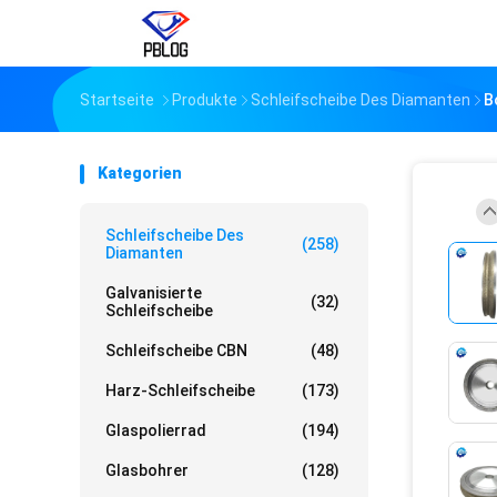
Startseite
Produkte
Schleifscheibe Des Diamanten
B
Kategorien
Schleifscheibe Des
(258)
Diamanten
Galvanisierte
(32)
Schleifscheibe
Schleifscheibe CBN
(48)
Harz-Schleifscheibe
(173)
Glaspolierrad
(194)
Glasbohrer
(128)