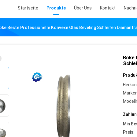
Startseite
Produkte
Über Uns
Kontakt
Nachr
oke Beste Professionelle Konvexe Glas Beveling Schleifen Diamantr
Boke 
Schle
Produk
Herkun
Marke
Model
Zahlun
Min Be
Preis: