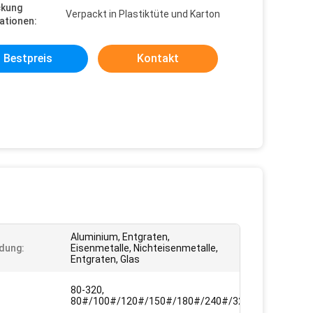
ckung
Verpackt in Plastiktüte und Karton
ationen:
Bestpreis
Kontakt
Aluminium, Entgraten,
dung:
Eisenmetalle, Nichteisenmetalle,
Entgraten, Glas
80-320,
80#/100#/120#/150#/180#/240#/320#