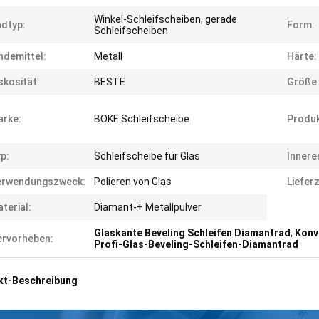
Winkel-Schleifscheiben, gerade
dtyp:
Form:
Schleifscheiben
ndemittel:
Metall
Härte:
skosität:
BESTE
Größe
rke:
BOKE Schleifscheibe
Produ
p:
Schleifscheibe für Glas
Innere
erwendungszweck:
Polieren von Glas
Lieferz
terial:
Diamant-+ Metallpulver
Glaskante Beveling Schleifen Diamantrad
,
Konv
rvorheben:
Profi-Glas-Beveling-Schleifen-Diamantrad
kt-Beschreibung