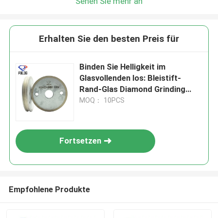
Sehen Sie mehr an
Wir rufen Sie bald zurück!
Erhalten Sie den besten Preis für
Binden Sie Helligkeit im
Glasvollenden los: Bleistift-
Rand-Glas Diamond Grinding
Wheel für fehlerlose Ergebnisse
MOQ： 10PCS
Fortsetzen
EINREICHUNGEN
Empfohlene Produkte