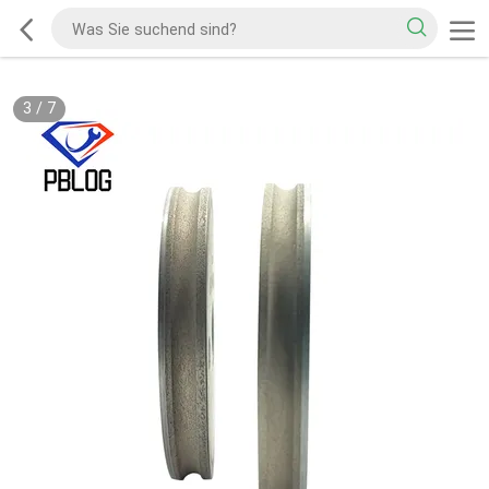
3
/
7