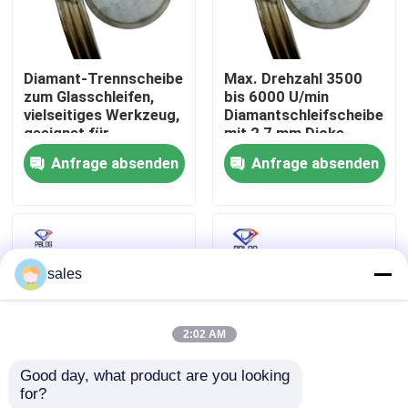
Fabrik Tour
Diamant-Trennscheibe
Max. Drehzahl 3500
zum Glasschleifen,
bis 6000 U/min
Qualitätskontrolle
vielseitiges Werkzeug,
Diamantschleifscheibe
geeignet für
mit 2,7 mm Dicke,
verschiedene
geeignet für
Anfrage absenden
Anfrage absenden
Kontakt
Anwendungen,
industrielle
einschließlich Glas-
Anwendungen
und Steinschneiden
Nachrichten
sales
Referenzen
2:02 AM
Schleifscheibe des Diamanten
Good day, what product are you looking 
for?
Grauer
Arbor Hole 30mm
Galvanisierte Schleifscheibe